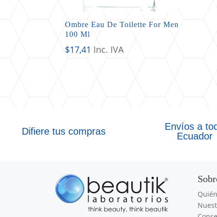
Ombre Eau De Toilette For Men
100 Ml
$
17,41
Inc. IVA
Envíos a to
Difiere tus compras
Ecuador
Sobr
Quié
Nuest
Conse