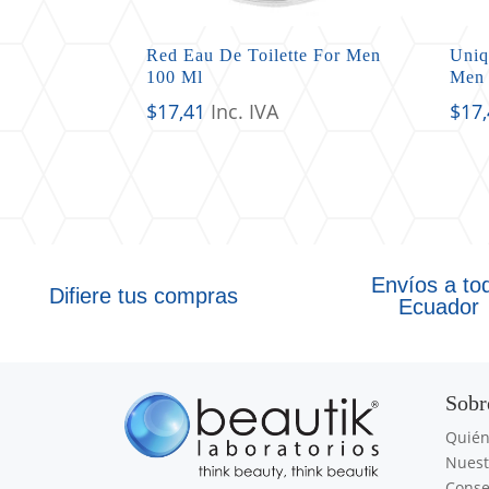
Red Eau De Toilette For Men
Uniq
100 Ml
Men 
$
17,41
Inc. IVA
$
17
Envíos a to
Difiere tus compras
Ecuador
Sobr
Quié
Nuest
Conse