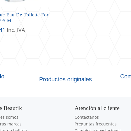
ue Eau De Toilette For
95 Ml
,41
Inc. IVA
do
Com
Productos originales
e Beautik
Atención al cliente
nes somos
Contáctanos
ras marcas
Preguntas frecuentes
jos de belleza
Cambios y devoluciones