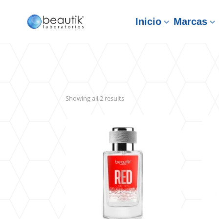
Inicio
Marcas
3
3
Sorted
Showing all 2 results
by
latest