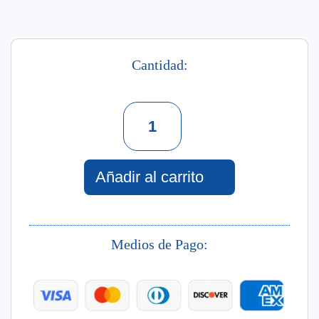
Cantidad:
Endless
Flowers
Splash
Hidratante
240
Añadir al carrito
Ml
cantidad
Medios de Pago: