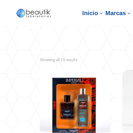
Inicio
Marcas
3
3
Sorted
Showing all 13 results
by
latest