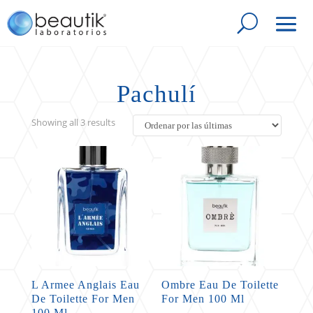
Pachulí
Sorted
Showing all 3 results
by
latest
L Armee Anglais Eau
Ombre Eau De Toilette
De Toilette For Men
For Men 100 Ml
100 Ml