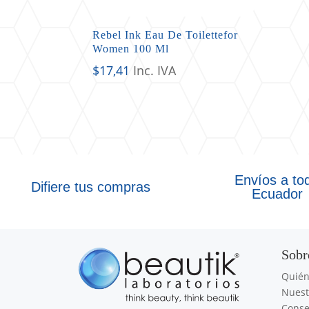
Rebel Ink Eau De Toilettefor
Women 100 Ml
$
17,41
Inc. IVA
Envíos a to
Difiere tus compras
Ecuador
Sobr
Quié
Nuest
Conse