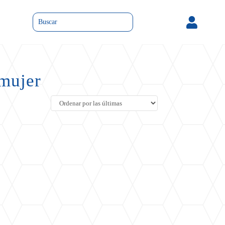

 mujer