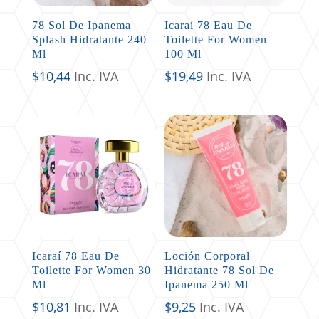
78 Sol De Ipanema
Icaraí 78 Eau De
Splash Hidratante 240
Toilette For Women
Ml
100 Ml
$
10,44
Inc. IVA
$
19,49
Inc. IVA
Icaraí 78 Eau De
Loción Corporal
Toilette For Women 30
Hidratante 78 Sol De
Ml
Ipanema 250 Ml
$
10,81
Inc. IVA
$
9,25
Inc. IVA