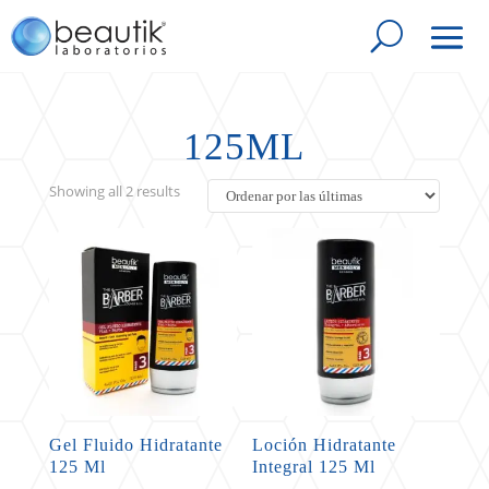
125ML
Sorted
Showing all 2 results
by
latest
Gel Fluido Hidratante
Loción Hidratante
125 Ml
Integral 125 Ml