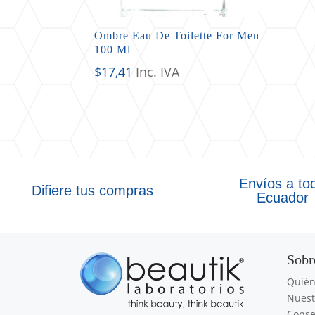
Ombre Eau De Toilette For Men
100 Ml
$
17,41
Inc. IVA
Envíos a to
Difiere tus compras
Ecuador
Sobr
Quié
Nuest
Conse