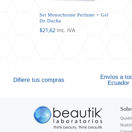
Set Monochrome Perfume + Gel
De Ducha
$
21,62
Inc. IVA
Envíos a to
Difiere tus compras
Ecuador
Sobr
Quié
Nuest
Conse